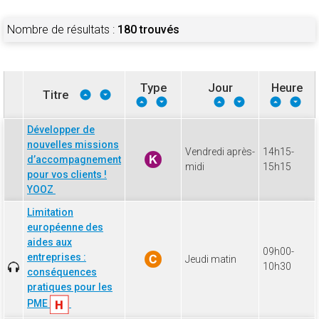
Nombre de résultats :
180 trouvés
Type
Jour
Heure
Titre
Développer de
nouvelles missions
Vendredi après-
14h15-
d’accompagnement
midi
15h15
pour vos clients !
YOOZ
Limitation
européenne des
aides aux
09h00-
entreprises :
Jeudi matin
10h30
conséquences
pratiques pour les
PME