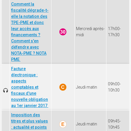
Comment la
fiscalité dégrade-t-
elle la notation des
TPE-PME et donc
leur accès aux
Mercredi après-
17h00-
financements ?
midi
17h30
Comment s'en
défendre avec
NOTA-PME ? NOTA
PME
Facture
électronique :
aspects
09h00-
comptables et
Jeudi matin
10h30
fiscaux d'une
nouvelle obligation
au 1er janvier 2017
Imposition des
titres et plus values
09h45-
Jeudi matin
: actualité et points
10h45