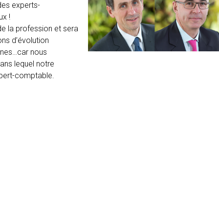
des experts-
x !
 la profession et sera
ons d’évolution
nnes…car nous
ns lequel notre
expert-comptable.