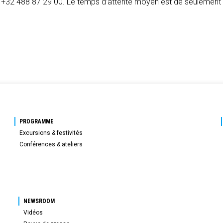
e +32 488 87 29 00. Le temps d’attente moyen est de seulement
PROGRAMME
Excursions & festivités
Conférences & ateliers
NEWSROOM
Vidéos