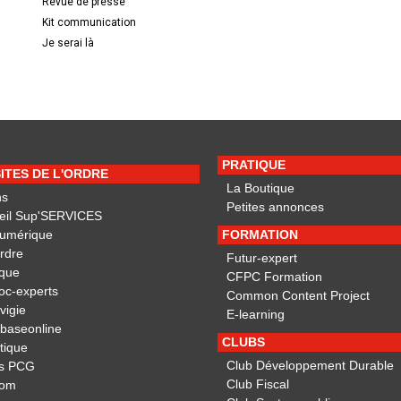
Revue de presse
Kit communication
Je serai là
PRATIQUE
SITES DE L'ORDRE
La Boutique
ns
Petites annonces
eil Sup'SERVICES
Numérique
FORMATION
ordre
Futur-expert
ique
CFPC Formation
oc-experts
Common Content Project
vigie
E-learning
obaseonline
CLUBS
otique
Club Développement Durable
s PCG
Club Fiscal
dom