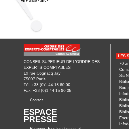
Air France / SNCF
LES 
CONSEIL SUPERIEUR DE L'ORDRE DES
70 a
EXPERTS-COMPTABLES
Cons
19 rue Cognacq Jay
Sic 
75007 Paris
Bibli
Tél. +33 (0)1 44 15 60 00
Bout
Fax. +33 (0)1 44 15 90 05
Infod
Biblio
Contact
Bibli
ESPACE
Bibli
PRESSE
Focu
Info
Retrouvez tous les dossiers et