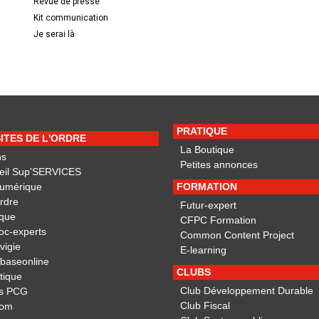
Revue de presse
Kit communication
Je serai là
PRATIQUE
SITES DE L'ORDRE
La Boutique
ns
Petites annonces
eil Sup'SERVICES
Numérique
FORMATION
ordre
Futur-expert
ique
CFPC Formation
oc-experts
Common Content Project
vigie
E-learning
obaseonline
CLUBS
otique
Club Développement Durable
s PCG
Club Fiscal
dom