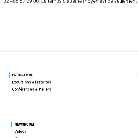
e +32 488 87 29 00. Le temps d’attente moyen est de seulement
PROGRAMME
Excursions & festivités
Conférences & ateliers
NEWSROOM
Vidéos