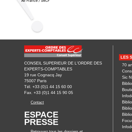
Air France / SNCF
LES 
CONSEIL SUPERIEUR DE L'ORDRE DES
70 a
EXPERTS-COMPTABLES
Cons
19 rue Cognacq Jay
Sic 
75007 Paris
Bibli
Tél. +33 (0)1 44 15 60 00
Bout
Fax. +33 (0)1 44 15 90 05
Infod
Biblio
Contact
Bibli
ESPACE
Bibli
PRESSE
Focu
Info
Retrouvez tous les dossiers et