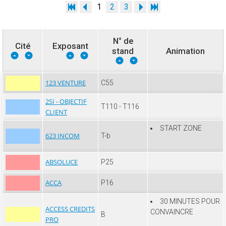
1
2
3
N° de
Cité
Exposant
stand
Animation
123 VENTURE
C55
2SI - OBJECTIF
T110 - T116
CLIENT
START ZONE
623 INCOM
T-b
ABSOLUCE
P25
ACCA
P16
30 MINUTES POUR
ACCESS CREDITS
CONVAINCRE
B
PRO