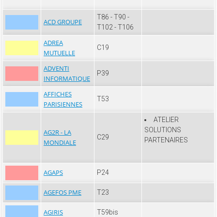
T86 - T90 -
ACD GROUPE
T102 - T106
ADREA
C19
MUTUELLE
ADVENTI
P39
INFORMATIQUE
AFFICHES
T53
PARISIENNES
ATELIER
SOLUTIONS
AG2R - LA
C29
PARTENAIRES
MONDIALE
AGAPS
P24
AGEFOS PME
T23
AGIRIS
T59bis