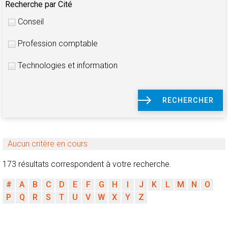
Recherche par Cité
Conseil
Profession comptable
Technologies et information
RECHERCHER
Aucun critère en cours
173 résultats correspondent à votre recherche.
#
A
B
C
D
E
F
G
H
I
J
K
L
M
N
O
P
Q
R
S
T
U
V
W
X
Y
Z