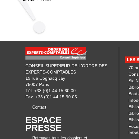
Air France / SNCF
LES 
CONSEIL SUPERIEUR DE L'ORDRE DES
70 a
EXPERTS-COMPTABLES
Cons
19 rue Cognacq Jay
Sic 
75007 Paris
Bibli
Tél. +33 (0)1 44 15 60 00
Bout
Fax. +33 (0)1 44 15 90 05
Infod
Biblio
Contact
Bibli
ESPACE
Bibli
PRESSE
Focu
Info
Retrouvez tous les dossiers et