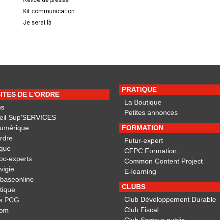
Revue de presse
Kit communication
Je serai là
PRATIQUE
SITES DE L'ORDRE
La Boutique
ns
Petites annonces
eil Sup'SERVICES
Numérique
FORMATION
ordre
Futur-expert
ique
CFPC Formation
oc-experts
Common Content Project
vigie
E-learning
obaseonline
CLUBS
otique
Club Développement Durable
s PCG
Club Fiscal
dom