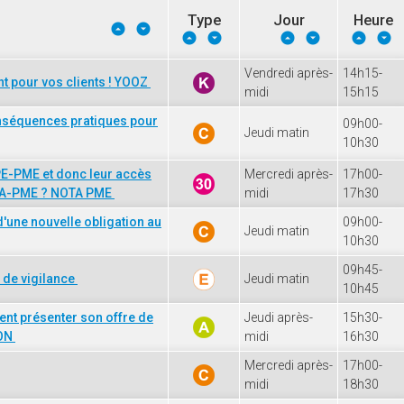
Type
Jour
Heure
Vendredi après-
14h15-
 pour vos clients ! YOOZ
midi
15h15
onséquences pratiques pour
09h00-
Jeudi matin
10h30
TPE-PME et donc leur accès
Mercredi après-
17h00-
OTA-PME ? NOTA PME
midi
17h30
d'une nouvelle obligation au
09h00-
Jeudi matin
10h30
09h45-
s de vigilance
Jeudi matin
10h45
ent présenter son offre de
Jeudi après-
15h30-
ION
midi
16h30
Mercredi après-
17h00-
midi
18h30