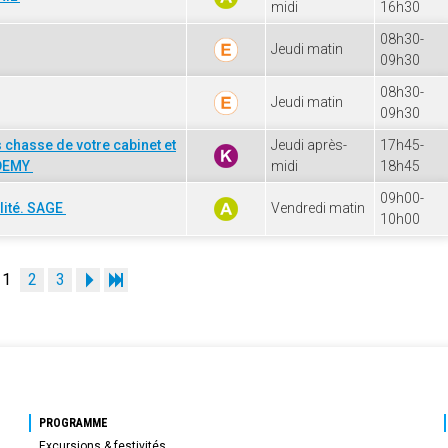
midi
16h30
08h30-
Jeudi matin
09h30
08h30-
Jeudi matin
09h30
 chasse de votre cabinet et
Jeudi après-
17h45-
ADEMY
midi
18h45
09h00-
lité. SAGE
Vendredi matin
10h00
1
2
3
PROGRAMME
Excursions & festivités