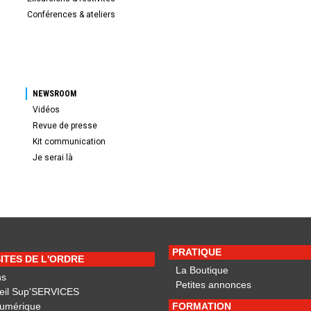
Conférences & ateliers
NEWSROOM
Vidéos
Revue de presse
Kit communication
Je serai là
PRATIQUE
SITES DE L'ORDRE
La Boutique
ns
Petites annonces
eil Sup'SERVICES
Numérique
FORMATION