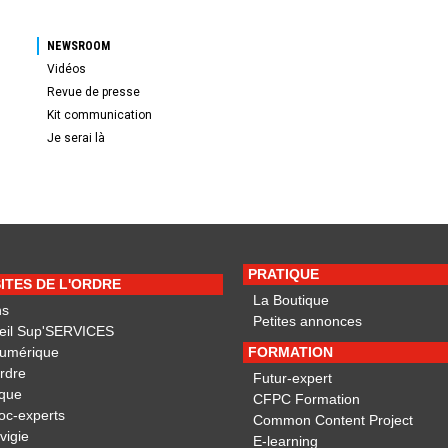
NEWSROOM
Vidéos
Revue de presse
Kit communication
Je serai là
PRATIQUE
SITES DE L'ORDRE
La Boutique
ns
Petites annonces
eil Sup'SERVICES
Numérique
FORMATION
ordre
Futur-expert
ique
CFPC Formation
oc-experts
Common Content Project
vigie
E-learning